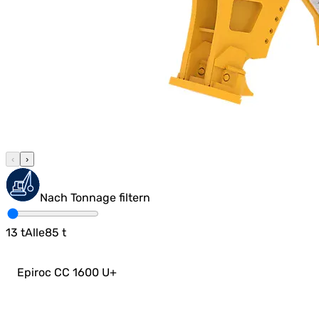
‹
›
Nach Tonnage filtern
13
t
Alle
85
t
Epiroc CC 1600 U
+