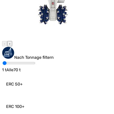
‹
›
Nach Tonnage filtern
1
t
Alle
70
t
ERC 50
+
ERC 100
+