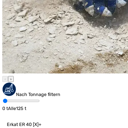
‹
›
Nach Tonnage filtern
0
t
Alle
125
t
Erkat ER 40 [X]
+