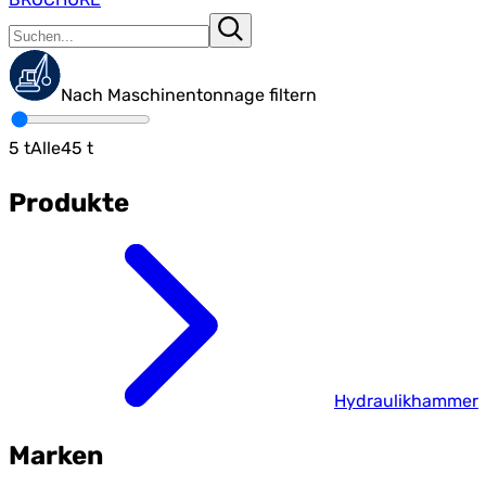
Nach Maschinentonnage filtern
5
t
Alle
45
t
Produkte
Hydraulikhammer
Marken