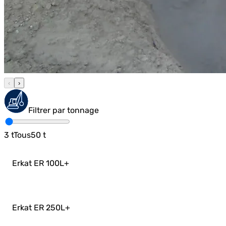
‹
›
Filtrer par tonnage
3
t
Tous
50
t
Erkat ER 100L
+
Erkat ER 250L
+