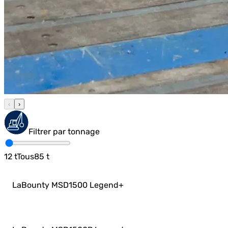
‹
›
Filtrer par tonnage
12
t
Tous
85
t
LaBounty MSD1500 Legend
+