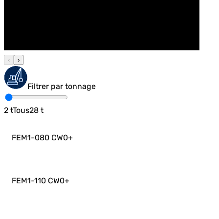
‹
›
Filtrer par tonnage
2
t
Tous
28
t
FEM1-080 CW0
+
FEM1-110 CW0
+