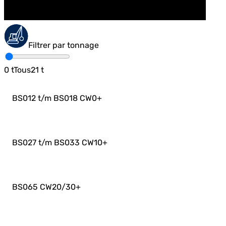
Filtrer par tonnage
0
t
Tous
21
t
BS012 t/m BS018 CW0
+
BS027 t/m BS033 CW10
+
BS065 CW20/30
+