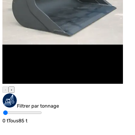
‹
›
Filtrer par tonnage
0
t
Tous
85
t