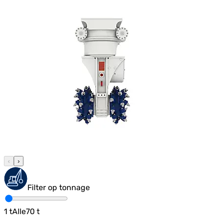
‹
›
Filter op tonnage
1
t
Alle
70
t