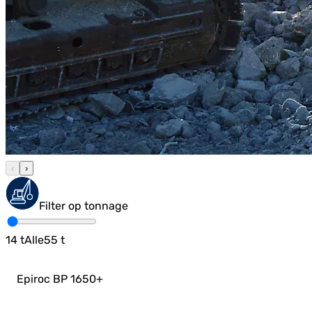
‹
›
Filter op tonnage
14
t
Alle
55
t
Epiroc BP 1650
+