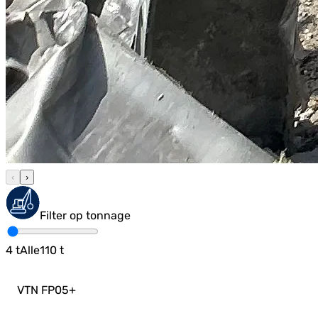
‹
›
Filter op tonnage
4
t
Alle
110
t
VTN FP05
+