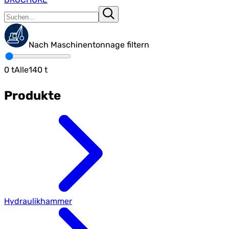
Nach Maschinentonnage filtern
0
t
Alle
140
t
Produkte
Hydraulikhammer