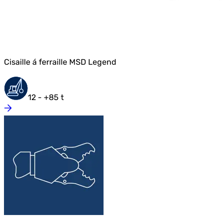
Cisaille á ferraille MSD Legend
12 - +85 t